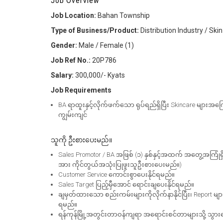
Job Overview
Job Location:
Bahan Township
Type of Business/Product:
Distribution Industry / Ski
Gender:
Male / Female (1)
Job Ref No.:
20P786
Salary:
300,000/- Kyats
Job Requirements
BA ရာထူးနှင့်လိုက်ဖက်သော ရုပ်ရည်ရှိပြီး Skincare များအက
ကျွမ်းကျင်
သူကို ဦးစားပေးမည်။
Sales Promotor / BA အဖြစ် (၁) နှစ်နှင့်အထက် အတွေ့အကြုံရှ
အား ကိုင်တွယ်အသုံးပြုဖူးသူဦးစားပေးမည်။)
Customer Service ကောင်းစွာပေးနိုင်ရမည်။
Sales Target ပြည့်မှီအောင် ရောင်းချပေးနိုင်ရမည်။
ချမှတ်ထားသော စည်းကမ်းများကိုလိုက်နာနိုင်ပြီး၊ Report များက
ရမည်။
ရန်ကုန်မြို့အတွင်းတာဝန်ကျရာ အရောင်းစင်တာများသို့ သွား