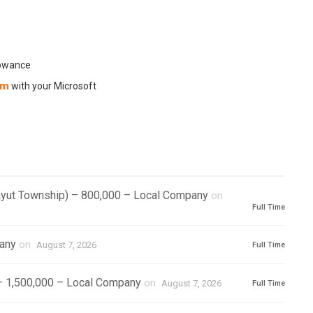
lowance
om
with your Microsoft
mayut Township) – 800,000 – Local Company
on
Full Time
pany
on
August 7, 2026
Full Time
– 1,500,000 – Local Company
on
August 7, 2026
Full Time