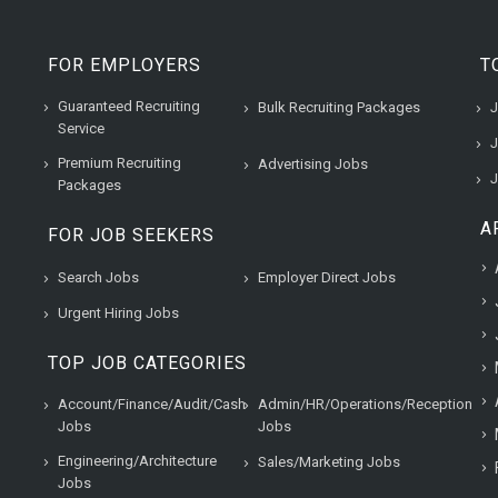
FOR EMPLOYERS
T
Guaranteed Recruiting
Bulk Recruiting Packages
J
Service
J
Premium Recruiting
Advertising Jobs
J
Packages
A
FOR JOB SEEKERS
Search Jobs
Employer Direct Jobs
Urgent Hiring Jobs
TOP JOB CATEGORIES
Account/Finance/Audit/Cash
Admin/HR/Operations/Reception
Jobs
Jobs
Engineering/Architecture
Sales/Marketing Jobs
Jobs