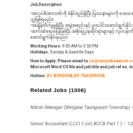
Job Description
•အလုပ်ဖိအားဒဏ်ကို ခံနိုင်ရည်ရှိပြီး ပြဿနာများကို အေးအ
သူဖြစ်ရမည်။
•အချိန်တိကျမှုရှိပြီး အဖွဲ့အစည်းနှင့် ပူးပေါင်းဆောင်ရွက်နို
•ဆက်ဆံရေးပြေပြစ်ပြီး အစိုးရဌာနဆိုင်ရာများနှင့် လုပ်ငန်းကိစ
ဆောင်ရွက်နိုင်ရမည်။
Working Hours:
9:30 AM to 5:30 PM
Holidays:
Sunday & Gazette Days
cv@vacjobsearch.
How to Apply: Please email to
Microsoft Word CV file and job title and job ref no. in
01-8395938,
09-765395938
Hotline:
Related Jobs (1006)
Admin Manager (Mingalar Taungnyunt Township) 
Senior Accountant (LCCI 3 (or) ACCA Part 1 ) – 