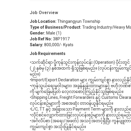
Job Overview
Job Location:
Thingangyun Township
Type of Business/Product
: Trading Industry/Heavy M
Gender:
Male (1)
Job Ref No:
38P1917
Salary:
800,000/- Kyats
Job Requirements
•သက်ဆိုင်ရာ ပို့ကုန်သွင်းကုန်လုပ်ငန်း (Operation) ပိုင်းတ
(၂) နှစ်မှ (၃) နှစ်အထက် ရှိသူဖြစ်ရမည်။ (လုပ်ငန်းကျွမ်းကျ
မည်။)
•Import/Export Declaration များ ကျွမ်းကျင်စွာ နားလည်နို
•ကုန်သွယ်ရေးမူဝါဒများ၊ အခွန်နှုန်းထားများနှင့် ဗဟိုဘဏ်
ကို မျက်ခြေမပြတ် လေ့လာစောင့်ကြည့်နိုင်သူဖြစ်ရမည်။
•Shipping Lines, Freight Forwarders နှင့် Customs Clearan
လုပ်ငန်းစဉ်များကို အစအဆုံး တာဝန်ယူနိုင်ရမည်။
•L/C, TT နှင့် အခြားသော Payment Term များကို နားလည
•လိုင်စင်လျှောက်ထားခြင်းလုပ်ငန်းစဉ်များကို နားလည်ရမည်
•အင်္ဂလိပ်စာ (အရေး/အဖတ်) အသင့်အတင့်ရှိပြီး ကွန်ပျူတာ 
ကျွမ်းကျင်စွာ အသုံးပြုနိုင်ရမည်။