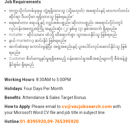
Job Requirements
တက္ကသိုလ်တစ်ခုခုမှ ဘွဲ့ရရှိထားသူ (သို့မဟုတ်) အရောင်းနှင့် မားကက်တင်း
ဆိုင်ရာ ဒီပလိုမာ ရရှိထားသူ ဖြစ်ရမည်။”
ရေမော်တာ၊ ရေပန့် နှင့် လျှပ်စစ်ပစ္စည်း/ဆိုလာပစ္စည်း အရောင်းပိုင်းတွင်
လုပ်ငန်းအတွေ့အကြုံ အနည်းဆုံး (၂) နှစ်မှ (၃) နှစ်အထက် ရှိရမည်။
Installer – ဆိုင်သမား ထံသို့ ထိရောက်စွာ သွားပေးနိုင်သူ ဖြစ်ရမည်
နယ်‌ marketing ဆင်းနိုင် ဖြစ်ရမည်။
ဆက်ဆံရေး ကောင်းမွန်ပြီး အဖွဲ့အစည်းနှင့် ပူးပေါင်းလုပ်ဆောင်နိုင်သူ ဖြစ်
ရမည်။
Customer စိတ်ကျေနပ်မှုရရှိစေမည့် ဝန်ဆောင်မှုအစီအစဉ်များကို စီမံခန့်ခွဲ
နိုင်စွမ်း ရှိရမည်
Working Hours
: 8:30AM to 5:00PM
Holidays
: Four Days Per Month
Benefits
: Attendance & Sales Target Bonus
cv@vacjobsearch.com
How to Apply
: Please email to
with
your Microsoft Word CV file and job title in subject line.
01-8395920
,
09-765395920
Hotline: