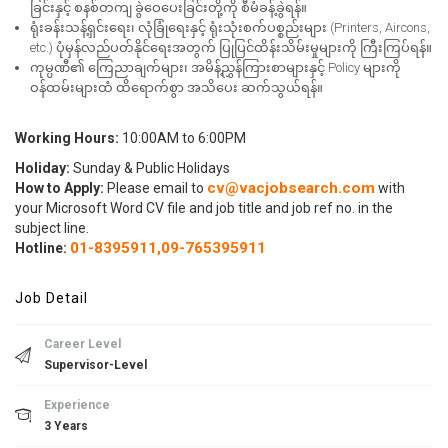
ခြင်းနှင့် စနစ်တကျ ခွဲဝေပေးခြင်းတို့ကို စီမံခန့်ခွဲရန်။
ရုံးခန်းသန့်ရှင်းရေး၊ လုံခြုံရေးနှင့် ရုံးသုံးစက်ပစ္စည်းများ (Printers, Aircons,
etc.) ပုံမှန်လည်ပတ်နိုင်ရေးအတွက် ပြုပြင်ထိန်းသိမ်းမှုများကို ကြီးကြပ်ရန်။
ကုမ္ပဏီ၏ ကြေညာချက်များ၊ အမိန့်ညွှန်ကြားစာများနှင့် Policy များကို
ဝန်ထမ်းများထံ ထိရောက်စွာ အသိပေး ဆက်သွယ်ရန်။
Working Hours:
10:00AM to 6:00PM
Holiday:
Sunday & Public Holidays
cv@vacjobsearch.com
How to Apply:
Please email to
with
your Microsoft Word CV file and job title and job ref no. in the
subject line.
01-8395911,
09-765395911
Hotline:
Job Detail
Career Level
Supervisor-Level
Experience
3 Years