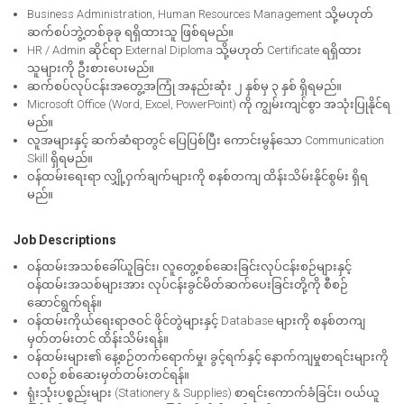
Business Administration, Human Resources Management သို့မဟုတ်
ဆက်စပ်ဘွဲ့တစ်ခုခု ရရှိထားသူ ဖြစ်ရမည်။
HR / Admin ဆိုင်ရာ External Diploma သို့မဟုတ် Certificate ရရှိထား
သူများကို ဦးစားပေးမည်။
ဆက်စပ်လုပ်ငန်းအတွေ့အကြုံ အနည်းဆုံး ၂ နှစ်မှ ၃ နှစ် ရှိရမည်။
Microsoft Office (Word, Excel, PowerPoint) ကို ကျွမ်းကျင်စွာ အသုံးပြုနိုင်ရ
မည်။
လူအများနှင့် ဆက်ဆံရာတွင် ပြေပြစ်ပြီး ကောင်းမွန်သော Communication
Skill ရှိရမည်။
ဝန်ထမ်းရေးရာ လျှို့ဝှက်ချက်များကို စနစ်တကျ ထိန်းသိမ်းနိုင်စွမ်း ရှိရ
မည်။
Job Descriptions
ဝန်ထမ်းအသစ်ခေါ်ယူခြင်း၊ လူတွေ့စစ်ဆေးခြင်းလုပ်ငန်းစဉ်များနှင့်
ဝန်ထမ်းအသစ်များအား လုပ်ငန်းခွင်မိတ်ဆက်ပေးခြင်းတို့ကို စီစဉ်
ဆောင်ရွက်ရန်။
ဝန်ထမ်းကိုယ်ရေးရာဇဝင် ဖိုင်တွဲများနှင့် Database များကို စနစ်တကျ
မှတ်တမ်းတင် ထိန်းသိမ်းရန်။
ဝန်ထမ်းများ၏ နေ့စဉ်တက်ရောက်မှု၊ ခွင့်ရက်နှင့် နောက်ကျမှုစာရင်းများကို
လစဉ် စစ်ဆေးမှတ်တမ်းတင်ရန်။
ရုံးသုံးပစ္စည်းများ (Stationery & Supplies) စာရင်းကောက်ခံခြင်း၊ ဝယ်ယူ