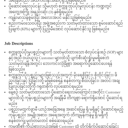
အခြေခံပညာ အထက်တန်းအဆင့်ရှိသူဖြစ်ရမည်။
ပို့ဆောင်ရေးလုပ်ငန်း သို့မဟုတ် စက္ကူ/ထုပ်ပိုးမှုလုပ်ငန်း ကဏ္ဍတွင်
အတွေ့အကြုံ အနည်းဆုံး (၁) နှစ်ရှိရမည်။
ကျန်းမာသန်စွမ်းပြီး အလေးအပင် မနိုင်သူဖြစ်ရမည်။
စည်းကမ်းသေဝပ်ပြီး အဖွဲ့အစည်းက သတ်မှတ်ထားသော စွမ်းဆောင်ရည်
ပြချက် (KPIs) များကို ပြည့်မီအောင် လုပ်ဆောင်နိုင်သူ ဖြစ်ရမည်။
Job Descriptions
စက္ကူထုပ်ပိုးမှုပစ္စည်းများကို သတ်မှတ်ထားသော စံလုပ်ငန်းစဉ် (SOP) များ
နှင့်အညီ ဝယ်ယူသူ Customer များထံသို့ ပျက်စီးဆုံးရှုံးမှုမရှိစေဘဲ
သတ်မှတ်ချိန်အတွင်း ဘေးကင်းလုံခြုံစွာ အရောက်ပို့ဆောင်ပေးရန်
ဖြစ်သည်။
စက္ကူထုပ်ပိုးပစ္စည်းများဖြစ်သည့်အတွက် မိုးရေစိုခြင်း၊ စိုထိုင်းခြင်း၊ ဖိ
ညှပ်ခြင်းနှင့် ပြဲခြင်းတို့ မဖြစ်စေရန် စနစ်တကျ စီထပ်ခြင်း၊ အတင်/အချ
ပြုလုပ်ခြင်းတို့ကို ဂရုတစိုက် လုပ်ဆောင်ရမည်။
နေ့စဉ် သတ်မှတ်ထားသော ပို့ဆောင်ရေးလမ်းကြောင်းအတိုင်း Customer
များထံသို့ ကုန်ပစ္စည်းများကို အချိန်မီ တိကျစွာ ရောက်ရှိအောင် ပို့ဆောင်ရ
မည်။
ပစ္စည်းမထွက်ခွာမီ ယာဉ်အခြေအနေ အဆင်ပြေမှု ရှိ/မရှိနှင့် ပို့ဆောင်ရမည့်
ကုန်ပစ္စည်း အမျိုးအစား၊ အရေအတွက် တိကျမှန်ကန်မှု ရှိ/မရှိကို
စနစ်တကျ မှတ်တမ်းတင် စစ်ဆေးရမည်။
ကုမ္ပဏီ၏ ကိုယ်စားလှယ်အဖြစ် Customer ထံ တိုက်ရိုက်ပို့ဆောင်ရခြင်း