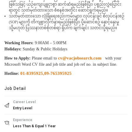
ဖြစ်သဖြင့် ယဉ်ကျေးပျူငှာစွာ ဆက်ဆံရမည်ဖြစ်ပြီး၊ ပစ္စည်းလွှဲပြောင်း
ရာတွင် သတ်မှတ်ထားသော စံစနစ်အတိုင်း ဆောင်ရွက်ရမည်။
သတ်မှတ်ထားသော လုံခြုံရေးစည်းကမ်းများ၊ လုပ်ငန်းခွင် စံလုပ်ငန်းစဉ်
(SOP) များကို တိကျစွာလိုက်နာရမည်ဖြစ်ပြီး၊ ပို့ဆောင်စဉ် နှောင့်နှေးမှု
သို့မဟုတ် ပြဿနာတစ်စုံတစ်ရာ ရှိပါက ချက်ချင်း သတင်းပို့ရမည်။
Working Hours:
9:00AM – 5:00PM
Holidays:
Sunday & Public Holidays
cv@vacjobsearch.com
How to Apply:
Please email to
with your
Microsoft Word CV file and job title and job ref no. in subject line.
01-8395925,
09-765395925
Hotline:
Job Detail
Career Level
Entry Level
Experience
Less Than & Equal 1 Year