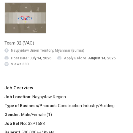
Team 32 (VAC)
Naypyidaw Union Territory, Myanmar (Burma)
Post Date:
July 14, 2026
Apply Before:
August 14, 2026
Views
330
Job Overview
Job Location:
Naypyitaw Region
Type of Business/Product:
Construction Industry/Building
Gender:
Male
/
Female (1)
Job Ref No:
32P1588
Salary:
1,500,000++/ Kyats