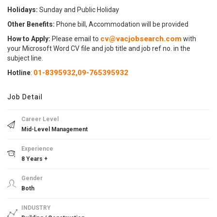
Holidays:
Sunday and Public Holiday
Other Benefits:
Phone bill, Accommodation will be provided
cv@vacjobsearch.com
How to Apply:
Please email to
with
your Microsoft Word CV file and job title and job ref no. in the
subject line.
01-8395932,
09-765395932
Hotline
:
Job Detail
Career Level
Mid-Level Management
Experience
8 Years +
Gender
Both
INDUSTRY