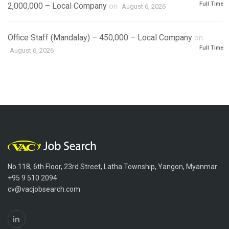
Full Time
2,000,000 – Local Company
on
August 6, 2026
Office Staff (Mandalay) – 450,000 – Local Company
on
Full Time
August 6, 2026
No.118, 6th Floor, 23rd Street, Latha Township, Yangon, Myanmar
+95 9 510 2094
cv@vacjobsearch.com