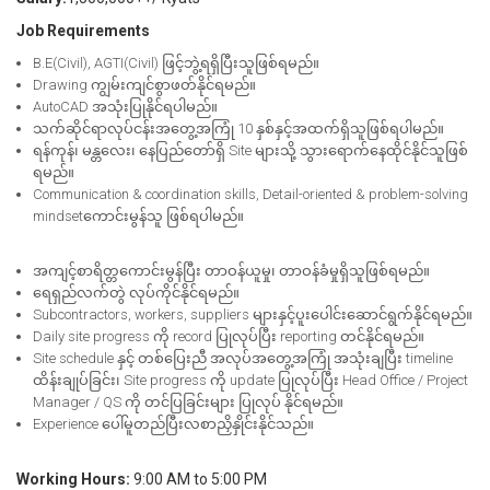
Job Requirements
B.E(Civil), AGTI(Civil) ဖြင့်ဘွဲ့ရရှိပြီးသူဖြစ်ရမည်။
Drawing ကျွမ်းကျင်စွာဖတ်နိုင်ရမည်။
AutoCAD အသုံးပြုနိုင်ရပါမည်။
သက်ဆိုင်ရာလုပ်ငန်းအတွေ့အကြုံ 10 နှစ်နှင့်အထက်ရှိသူဖြစ်ရပါမည်။
ရန်ကုန်၊ မန္တလေး၊ နေပြည်တော်ရှိ Site များသို့ သွားရောက်နေထိုင်နိုင်သူဖြစ်
ရမည်။
Communication & coordination skills, Detail-oriented & problem-solving
mindsetကောင်းမွန်သူ ဖြစ်ရပါမည်။
အကျင့်စာရိတ္တကောင်းမွန်ပြီး တာဝန်ယူမှု၊ တာဝန်ခံမှုရှိသူဖြစ်ရမည်။
ရေရှည်လက်တွဲ လုပ်ကိုင်နိုင်ရမည်။
Subcontractors, workers, suppliers များနှင့်ပူးပေါင်းဆောင်ရွက်နိုင်ရမည်။
Daily site progress ကို record ပြုလုပ်ပြီး reporting တင်နိုင်ရမည်။
Site schedule နှင့် တစ်ပြေးညီ အလုပ်အတွေ့အကြုံ အသုံးချပြီး timeline
ထိန်းချုပ်ခြင်း၊ Site progress ကို update ပြုလုပ်ပြီး Head Office / Project
Manager / QS ကို တင်ပြခြင်းများ ပြုလုပ် နိုင်ရမည်။
Experience ပေါ်မူတည်ပြီးလစာညှိနှိုင်းနိုင်သည်။
Working Hours:
9:00 AM to 5:00 PM