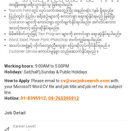
အချိန်မရွေးခရီးသွားနိုင်သူ ဖြစ်ရပါမည်။
Tourism Field တွင် လုပ်သက်အတွေ့ကြုံ အနည်းဆုံး 3နှစ် ရှိရမည်။
ပြည်တွင်း ပြည်ပ ခရီးစဉ်များကို ကောင်းစွာ ရေးဆွဲနိုင်ရမည် ဖြစ်ပြီး
Quotation များကို ကောင်းစွာ တွက်ချက်နိုင်ရပါမည်။ အင်္ဂလိပ်စကား
အသင့်အတင့် ပြောဆိုနိုင်ရမည်။
မိမိ၏စိတ်ကူးဖြင့် Tour Program များကို ကောင်းစွာ ရေးဆွဲနိုင်ရပါမည်။
Word, Excel, Power Point, Photoshop တက်ကျွမ်းရပါမည်။
အသင်းအဖွဲ့နှင့် လိုက်လျောညီထွေစွာ ပြောဆိုလုပ်ကိုင်နိုင်ရမည် ။
Customer Service ကောင်းမွန်စွာ တည်ဆောက်နိုင်ရမည် ။
Working hours:
9:00AM to 5:00PM
Holidays:
Sat(half),Sunday & Public Holidays
cv@vacjobsearch.com
How to Apply:
Please email to
with
your Microsoft Word CV file and job title and job ref no. in subject
line.
01-8395912,
09-765395912
Hotline:
Job Detail
Career Level