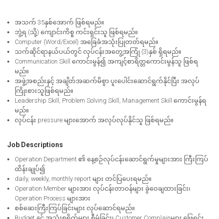
အသက် 35နှစ်အောက် ဖြစ်ရမည်။
ဘွဲ့ရ (သို့) ကျောင်းကိစ္စ ကင်းရှင်းသူ ဖြစ်ရမည်။
Computer (Word/Excel) အခြေခံအသုံးပြုတတ်ရမည်။
သက်ဆိုင်ရာနယ်ပယ်တွင် လုပ်ငန်းအတွေ့အကြုံ (3)နှစ် ရှိရမည်။
Communication Skill ကောင်းမွန်၍ အကျင့်စာရိတ္တကောင်းမွန်သူ ဖြစ်ရ
မည်။
အဖွဲ့အစည်းနှင့် အချိတ်အဆက်မိစွာ ပူးပေါင်းဆောင်ရွက်နိုင်ပြီး အလုပ်
ကြိုးစားသူဖြစ်ရမည်။
Leadership Skill, Problem Solving Skill, Management Skill ကောင်းမွန်ရ
မည်။
လုပ်ငန်း pressure များအောက် အလုပ်လုပ်နိုင်သူ ဖြစ်ရမည်။
Job Descriptions
Operation Department ၏ နေ့စဉ်လုပ်ငန်းဆောင်ရွက်မှုများအား ကြီးကြပ်
ထိန်းချုပ်၍
daily, weekly, monthly report များ တင်ပြပေးရမည်။
Operation Member များအား လုပ်ငန်းတာဝန်များ ခွဲဝေချထားခြင်း၊
Operation Process များအား
စစ်ဆေးကြီးကြပ်ခြင်းများ လုပ်ဆောင်ရမည်။
Budget နှင့် အသုံးစရိတ်များ စီမံခြင်း၊ Customer Complainများ ဖြေရှင်း