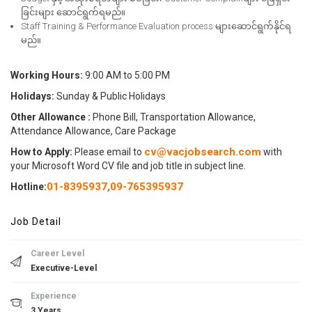
ခြင်းများ ဆောင်ရွက်ရမည်။
Staff Training & Performance Evaluation process များဆောင်ရွက်နိုင်ရ
မည်။
Working Hours:
9:00 AM to 5:00 PM
Holidays:
Sunday & Public Holidays
Other Allowance :
Phone Bill, Transportation Allowance,
Attendance Allowance, Care Package
cv@vacjobsearch.com
How to Apply:
Please email to
with
your Microsoft Word CV file and job title in subject line.
01-8395937
,
09-765395937
Hotline:
Job Detail
Career Level
Executive-Level
Experience
3 Years