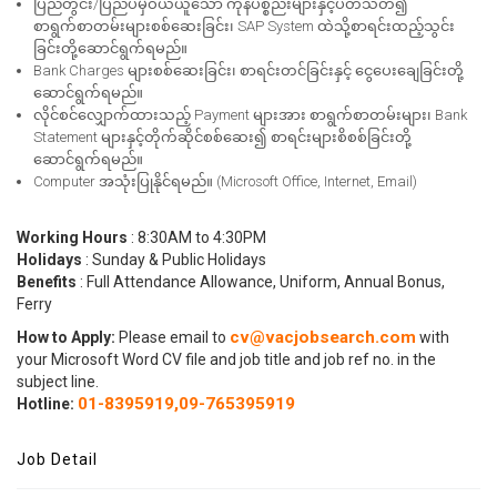
ပြည်တွင်း/ပြည်ပမှဝယ်ယူသော ကုန်ပစ္စည်းများနှင့်ပတ်သတ်၍
စာရွက်စာတမ်းများစစ်ဆေးခြင်း၊ SAP System ထဲသို့စာရင်းထည့်သွင်း
ခြင်းတို့ဆောင်ရွက်ရမည်။
Bank Charges များစစ်ဆေးခြင်း၊ စာရင်းတင်ခြင်းနှင့် ငွေပေးချေခြင်းတို့
ဆောင်ရွက်ရမည်။
လိုင်စင်လျှောက်ထားသည့် Payment များအား စာရွက်စာတမ်းများ၊ Bank
Statement များနှင့်တိုက်ဆိုင်စစ်ဆေး၍ စာရင်းများစိစစ်ခြင်းတို့
ဆောင်ရွက်ရမည်။
Computer အသုံးပြုနိုင်ရမည်။ (Microsoft Office, Internet, Email)
Working Hours
: 8:30AM to 4:30PM
Holidays
: Sunday & Public Holidays
Benefits
: Full Attendance Allowance, Uniform, Annual Bonus,
Ferry
cv@vacjobsearch.com
How to Apply:
Please email to
with
your Microsoft Word CV file and job title and job ref no. in the
subject line.
01-8395919,
09-765395919
Hotline:
Job Detail