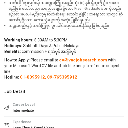
သက်ဆိုင်ရာလုပ်ငန်းအတွေ့အကြုံ အနည်းဆုံး (၁) နှစ် ရှိသူကို ဦးစားပေး
မည်ဖြစ် သော်လည်း အရည်အချင်းရှိသော Fresh Graduate များကိုလည်း
စဉ်းစားပေးပါ မည်။လူမှုဆက်ဆံရေး ကောင်းမွန်ပြီး စာရေးသားရာတွင် ဆွဲ
ဆောင်မှုရှိသော စကားလုံးများကို အသုံးပြုနိုင်ရမည်။
အဖွဲ့အစည်းနှင့် တက်ကြွစွာ ပူးပေါင်းလုပ်ဆောင်နိုင်သူ ဖြစ်ရမည်။
Working hours:
8:30AM to 5:30PM
Holidays:
Sabbath Days & Public Holidays
Benefits:
commission + ရက်မှန် အချိန်မှန်
cv@vacjobsearch.com
How to Apply:
Please email to
with
your Microsoft Word CV file and job title and job ref no. in subject
line.
01-8395912,
09-765395912
Hotline:
Job Detail
Career Level
Intermediate
Experience