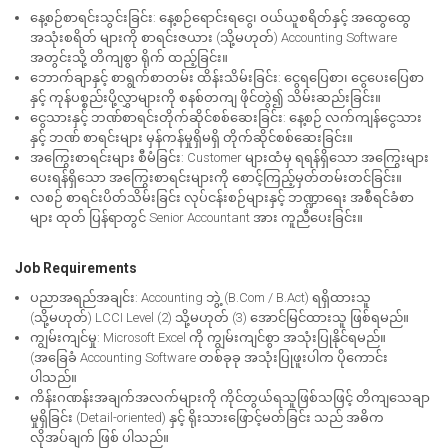
နေ့စဉ်စာရင်းသွင်းခြင်း: နေ့စဉ်ရောင်းရငွေ၊ ဝယ်ယူစရိတ်နှင့် အထွေထွေ
အသုံးစရိတ် များကို စာရင်းဇယား (သို့မဟုတ်) Accounting Software
အတွင်းသို့ တိကျစွာ ရိုက် ထည့်ခြင်း။
ဘောက်ချာနှင့် စာရွက်စာတမ်း ထိန်းသိမ်းခြင်း: ငွေရပြေစာ၊ ငွေပေးပြေစာ
နှင့် ကုန်ပစ္စည်းပို့လွှာများကို စနစ်တကျ ဖိုင်တွဲ၍ သိမ်းဆည်းခြင်း။
ငွေသားနှင့် ဘဏ်စာရင်းတိုက်ဆိုင်စစ်ဆေးခြင်း: နေ့စဉ် လက်ကျန်ငွေသား
နှင့် ဘဏ် စာရင်းများ မှန်ကန်မှုရှိမရှိ တိုက်ဆိုင်စစ်ဆေးခြင်း။
အကြွေးစာရင်းများ စီမံခြင်း: Customer များထံမှ ရရန်ရှိသော အကြွေးများ
ပေးရန်ရှိသော အကြွေးစာရင်းများကို စောင့်ကြည့်မှတ်တမ်းတင်ခြင်း။
လစဉ် စာရင်းပိတ်သိမ်းခြင်း လုပ်ငန်းစဉ်များနှင့် ဘဏ္ဍာရေး အစီရင်ခံစာ
များ ထုတ် ပြန်ရာတွင် Senior Accountant အား ကူညီပေးခြင်း။
Job Requirements
ပညာအရည်အချင်း: Accounting ဘွဲ့ (B.Com / B.Act) ရရှိထားသူ
(သို့မဟုတ်) LCCI Level (2) သို့မဟုတ် (3) အောင်မြင်ထားသူ ဖြစ်ရမည်။
ကျွမ်းကျင်မှု: Microsoft Excel ကို ကျွမ်းကျင်စွာ အသုံးပြုနိုင်ရမည်။
(အခြေခံ Accounting Software တစ်ခုခု အသုံးပြုဖူးပါက ပိုကောင်း
ပါသည်။
ကိန်းဂဏန်းအချက်အလက်များကို ကိုင်တွယ်ရသူဖြစ်သဖြင့် တိကျသေချာ
မှုရှိခြင်း (Detail-oriented) နှင့် ရိုးသားဖြောင့်မတ်ခြင်း သည် အဓိက
လိုအပ်ချက် ဖြစ် ပါသည်။